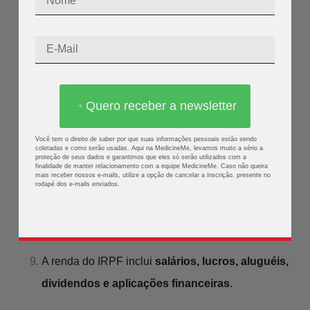
com uma leve recuperação nos últimos dois anos.
O Distrito Federal lidera
com a
maior média
salarial: R$ 44.663/mês
.
O
Maranhão tem a menor média
:
R$ 29.991/mês
.
Quero receber a newsletter
A
região Nordeste tem a menor média regional
,
Você tem o direito de saber por que suas informações pessoais estão sendo
coletadas e como serão usadas. Aqui na MedicineMe, levamos muito a sério a
com
R$ 33.970/mês
—
8,4% abaixo da média
proteção de seus dados e garantimos que eles só serão utilizados com a
finalidade de manter relacionamento com a equipe MedicineMe. Caso não queira
nacional
.
mais receber nossos e-mails, utilize a opção de cancelar a inscrição, presente no
rodapé dos e-mails enviados.
Em 2021,
médicas mulheres declararam apenas
63,7% da renda dos homens
.
A renda do IRPF inclui
salários, lucros, aluguéis,
dividendos e aplicações financeiras
.