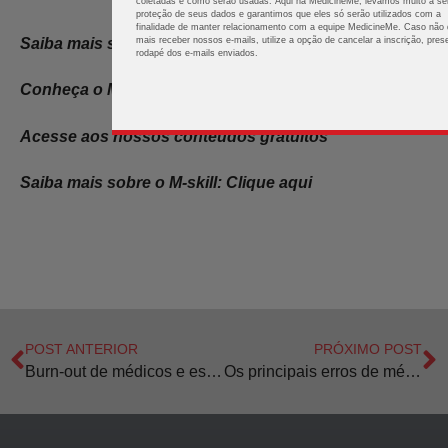
coletadas e como serão usadas. Aqui na MedicineMe, levamos muito a sér
proteção de seus dados e garantimos que eles só serão utilizados com a
finalidade de manter relacionamento com a equipe MedicineMe. Caso não 
Saiba mais sobre o
artigo Delta da Medicina
mais receber nossos e-mails, utilize a opção de cancelar a inscrição, pres
rodapé dos e-mails enviados.
Conheça o Medicina 5G: Clique aqui
Acesse aos nossos conteúdos gratuitos
Saiba mais sobre o M-skill: Clique aqui
POST ANTERIOR
PRÓXIMO POST
Burn-out de médicos e estudantes de Medicina
Os principais erros de médicos em contabilidade