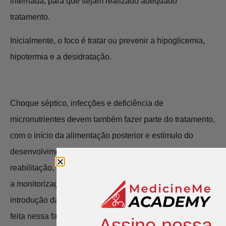
internada, para que sejam realizado adequado
tratamento.
Inicialmente, o foco é tratar ou prevenir a hipoglicemia,
hipotermia e a desidratação.
Choque séptico, infecções e deficiência de
micronutrientes devem também fazer parte do tratamento,
com o início da alimentação posterior e estímulo do
desenvolvimento emocional e sensorial. Na fase de
reabilitação, que inicia após 1 semana, deve-se continuar
a monitorização, porém há um destaque maior para a
introdução da suplementação de ferro que só deve ser
feita nessa fase.
Assine nossa