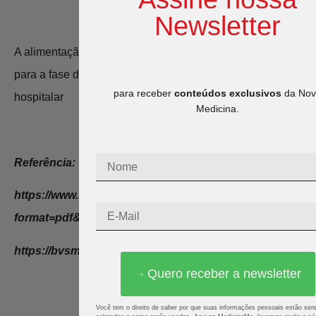
Newsletter
A alimentação aumenta de velocidade, até que evolua
para a fase de acompanhamento, onde há a alta
para receber
conteúdos exclusivos
da No
hospitalar
Medicina.
Referência:
https://www.scielo.br/j/rpp/a/SK4MNpvgfRhLQbPNQ34L
format=pdf&lang=pt
https://bvsms.saude.gov.br/bvs/publicacoes/manual_de
Quero receber a newsletter
Você tem o direito de saber por que suas informações pessoais estão sen