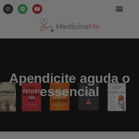
Apendicite aguda o
essencial