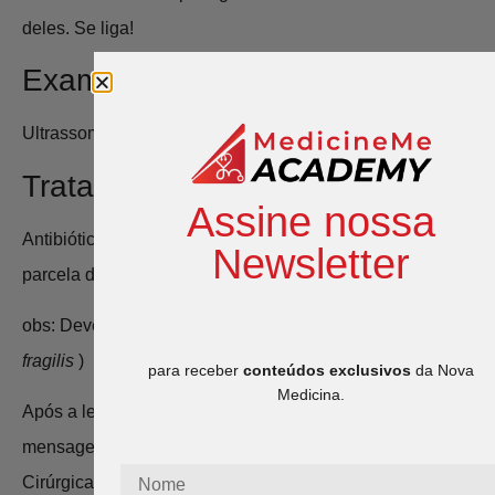
deles. Se liga!
Exames de imagem
Ultrassom, tomografia e raio-X para abdômen agudo.
Tratamento:
Assine nossa
Antibiótico + Cirúrgico e o quanto antes melhor na grande
Newsletter
parcela dos casos.
obs: Deve ser feito um esquema para cobrir (
Bacteroides
fragilis
)
para receber
conteúdos exclusivos
da Nova
Medicina.
Após a leitura do artigo “Apendicite aguda o essencial” a
mensagem principal é : apendicite é uma emergência
Cirúrgica.