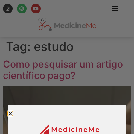
Tag:
estudo
Como pesquisar um artigo
científico pago?