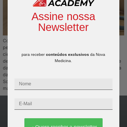
Assine nossa
Newsletter
Como pesquisar um artigo científico pago? Como
pesquisar um artigo científico pago? O conhecimento
científico é considerado um bem universal e, por isso,
para receber
conteúdos exclusivos
da Nova
deveria ser acessado por todos — independentemente
Medicina.
da renda, classe social ou localização geográfica. Uma
das maiores plataformas que permite esse acesso é o
Sci-Hub, responsável por disponibilizar gratuitamente
mais de 45 […]
Quero receber a newsletter