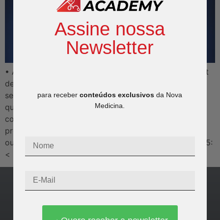
Assine nossa
Newsletter
• A primeira descrição do TDAH (Transtorno de déficit
de atenção com hiperatividade) no DSM foi em sua
segunda edição (reação hipercinética da infância); já
para receber
conteúdos exclusivos
da Nova
Medicina.
quando examinamos o DSM-5, ele é considerado uma
condição do neurodesenvolvimento. É um transtorno
prevalente e incapacitante, comumente comórbido a
outros transtornos psiquiátricos. • Diagnóstico: DSM-5:
< 17 anos + […]