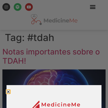
Tag:
#tdah
Notas importantes sobre o
TDAH!