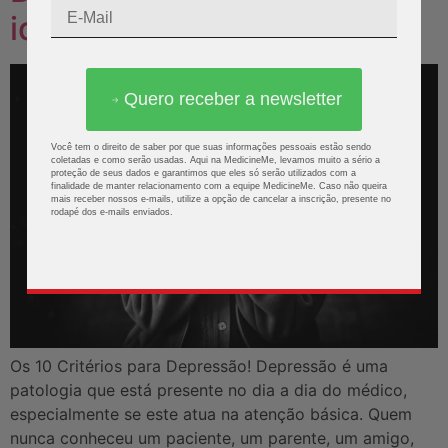
identificar?
Quero receber a newsletter
Você tem o direito de saber por que suas informações pessoais estão sendo
coletadas e como serão usadas. Aqui na MedicineMe, levamos muito a sério a
proteção de seus dados e garantimos que eles só serão utilizados com a
finalidade de manter relacionamento com a equipe MedicineMe. Caso não queira
mais receber nossos e-mails, utilize a opção de cancelar a inscrição, presente no
rodapé dos e-mails enviados.
Os 10 Critérios para Depressão! Depressão é uma
patologia que está presente no dia a dia do médico,
especialmente se este atua na atenção básica. Quem
nunca conheceu um paciente, um parente, um amigo,